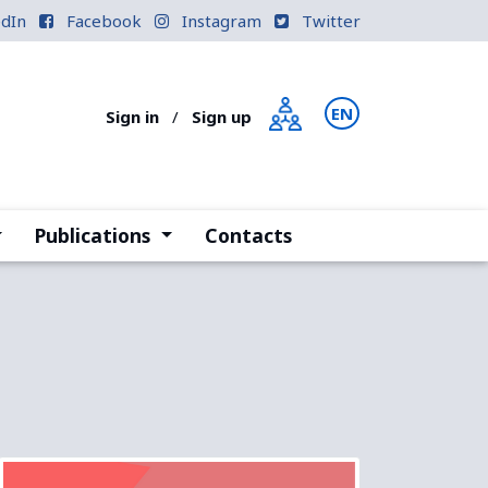
edIn
Facebook
Instagram
Twitter
EN
PT
Sign in
/
Sign up
current)
(current)
Publications
Contacts