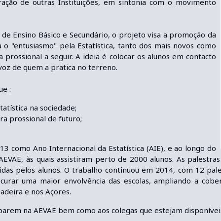
ação de outras Instituições, em sintonia com o movimento
s de Ensino Básico e Secundário, o projeto visa a promoção da
ra o "entusiasmo" pela Estatística, tanto dos mais novos como
rofissional a seguir. A ideia é colocar os alunos em contacto
 voz de quem a pratica no terreno.
ue :
atística na sociedade;
 profissional de futuro;
13 como Ano Internacional da Estatística (AIE), e ao longo do
AEVAE, às quais assistiram perto de 2000 alunos. As palestra
das pelos alunos. O trabalho continuou em 2014, com 12 pale
urar uma maior envolvência das escolas, ampliando a cober
adeira e nos Açores.
ciparem na AEVAE bem como aos colegas que estejam disponívei