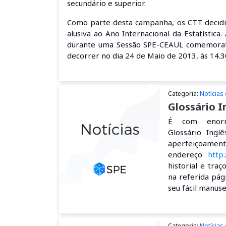
secundário e superior.
Como parte desta campanha, os CTT decidir
alusiva ao Ano Internacional da Estatístic
durante uma Sessão SPE-CEAUL comemorativa
decorrer no dia 24 de Maio de 2013, às 14.3
Categoria:
Notícias
Glossário I
É com enorm
Glossário Inglê
aperfeiçoamento
endereço
http:
historial e tra
na referida pág
seu fácil manuse
Categoria:
Notícias