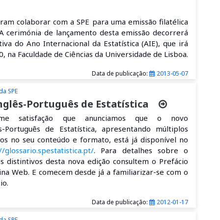
am colaborar com a SPE para uma emissão filatélica
a. A cerimónia de lançamento desta emissão decorrerá
 do Ano Internacional da Estatística (AIE), que irá
0, na Faculdade de Ciências da Universidade de Lisboa.
Data de publicação:
2013-05-07
 da SPE
nglês-Português de Estatística
e satisfação que anunciamos que o novo
s-Português de Estatística, apresentando múltiplos
s no seu conteúdo e formato, está já disponível no
//glossario.spestatistica.pt/
. Para detalhes sobre o
ços distintivos desta nova edição consultem o Prefácio
ina Web. E comecem desde já a familiarizar-se com o
io.
Data de publicação:
2012-01-17
 da SPE