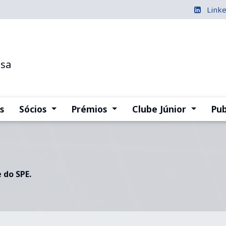
Link
esa
(current)
(current)
(current
s
Sócios
Prémios
Clube Júnior
Pub
 do SPE.