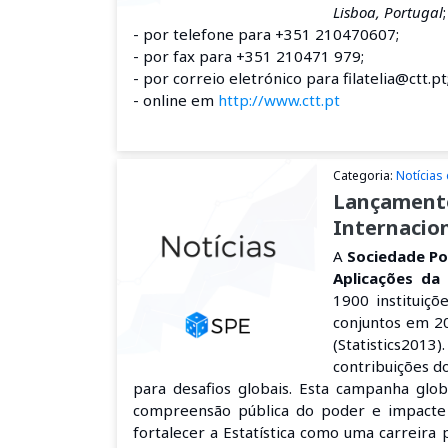
Lisboa, Portugal
;
- por telefone para +351 210470607;
- por fax para +351 210471 979;
- por correio eletrónico para filatelia@ctt.pt
- online em
http://www.ctt.pt
Categoria:
Notícias
Lançamento 
Internacion
A
Sociedade Po
Aplicações da
1900 instituiç
conjuntos em 20
(Statistics2013
contribuições d
para desafios globais. Esta campanha glob
compreensão pública do poder e impacte 
fortalecer a Estatística como uma carreira 