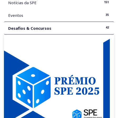
151
Notícias da SPE
35
Eventos
42
Desafios & Concursos