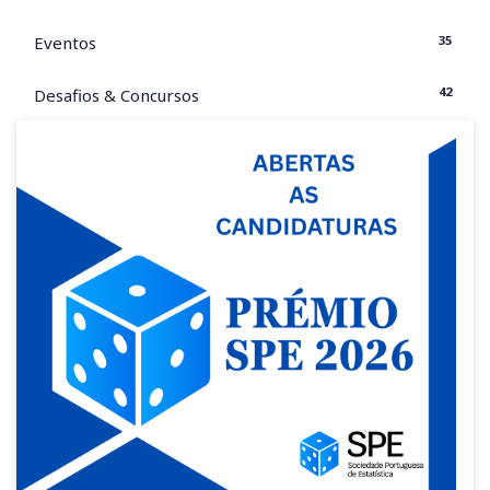
35
Eventos
42
Desafios & Concursos