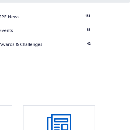
151
SPE News
35
Events
42
Awards & Challenges