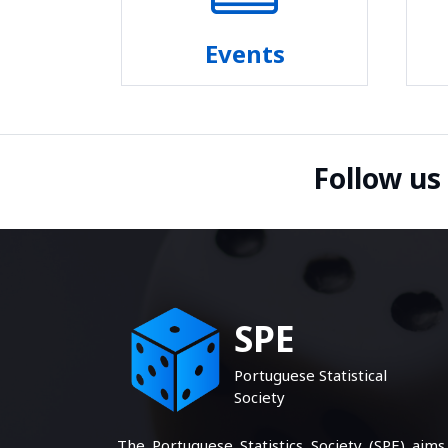
Events
Follow us
SPE
Portuguese Statistical
Society
The Portuguese Statistics Society (SPE) aims