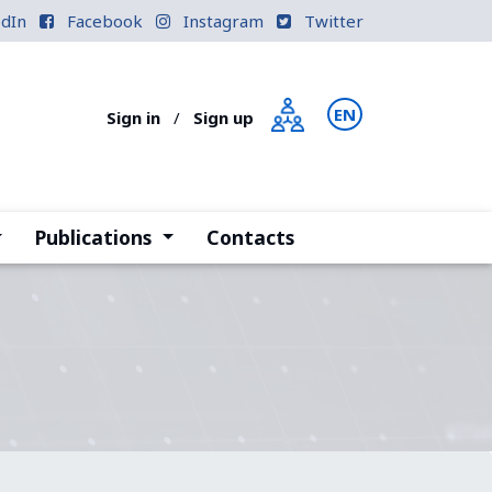
edIn
Facebook
Instagram
Twitter
EN
PT
Sign in
/
Sign up
current)
(current)
Publications
Contacts