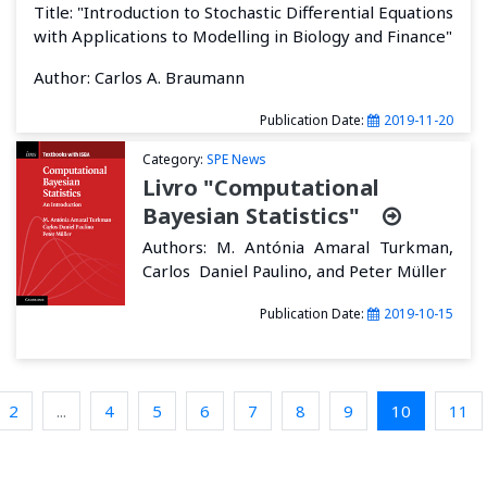
Title: "Introduction to Stochastic Differential Equations
with Applications to Modelling in Biology and Finance"
Author: Carlos A. Braumann
Publication Date:
2019-11-20
Category:
SPE News
Livro "Computational
Bayesian Statistics"
Authors: M. Antónia Amaral Turkman,
Carlos Daniel Paulino, and Peter Müller
Publication Date:
2019-10-15
2
...
4
5
6
7
8
9
10
11