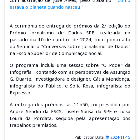
com ilustração de José Alves, pelo trabalho “
Como
estava o planeta q
uando nasceu
?
”
.
A cerimónia de entrega de prémios da 2.ª edição do
Prémio
Jornalismo
de Dados SPE, realizada no
passado dia 10 de outubro de 2024, foi o ponto alto
do Seminário "Conversas sobre
Jornalismo
de Dados"
na Escola Superior de Comunicação Social.
O programa incluiu uma sessão sobre "O Poder da
Infografia", contando com as perspetivas de Assunção
G. Duarte, investigadora e designer, Cátia Mendonça,
infografista do Público, e Sofia Rosa, infografista do
Expresso.
A entrega dos prémios, às 11h50, foi presidida por
André Sendin da ESCS, Lisete Sousa da SPE e Luísa
Loura da Pordata, seguida pela apresentação dos
trabalhos premiados.
Publication Date:
2024-11-15