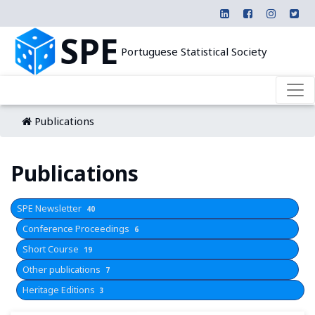
SPE
Portuguese Statistical Society
Publications
Publications
SPE Newsletter
40
Conference Proceedings
6
Short Course
19
Other publications
7
Heritage Editions
3