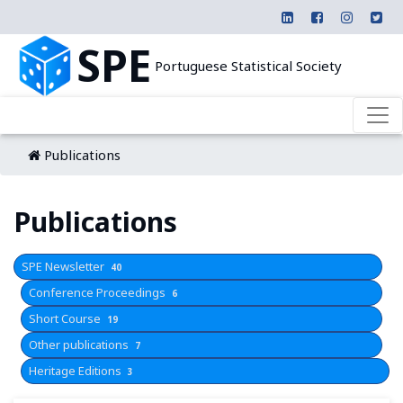
SPE
Portuguese Statistical Society
Publications
Publications
SPE Newsletter
40
Conference Proceedings
6
Short Course
19
Other publications
7
Heritage Editions
3