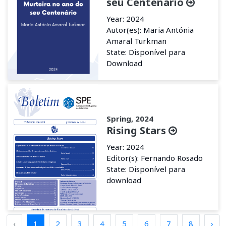
seu Centenário
Year: 2024
Autor(es): Maria Antónia
Amaral Turkman
State: Disponível para
Download
Spring, 2024
Rising Stars
Year: 2024
Editor(s): Fernando Rosado
State: Disponível para
download
‹
1
2
3
4
5
6
7
8
›