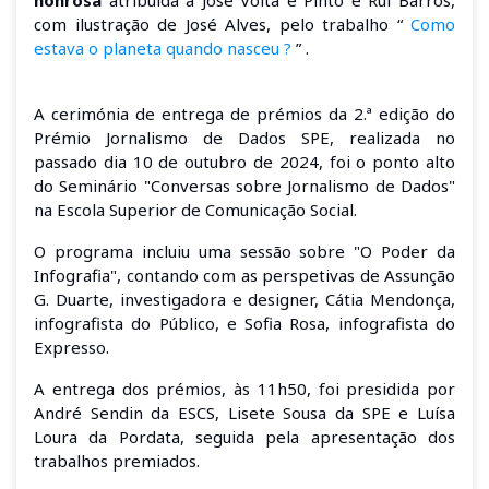
honrosa
atribuída a José Volta e Pinto e Rui Barros,
com ilustração de José Alves, pelo trabalho “
Como
estava o planeta q
uando nasceu
?
”
.
A cerimónia de entrega de prémios da 2.ª edição do
Prémio
Jornalismo
de Dados SPE, realizada no
passado dia 10 de outubro de 2024, foi o ponto alto
do Seminário "Conversas sobre
Jornalismo
de Dados"
na Escola Superior de Comunicação Social.
O programa incluiu uma sessão sobre "O Poder da
Infografia", contando com as perspetivas de Assunção
G. Duarte, investigadora e designer, Cátia Mendonça,
infografista do Público, e Sofia Rosa, infografista do
Expresso.
A entrega dos prémios, às 11h50, foi presidida por
André Sendin da ESCS, Lisete Sousa da SPE e Luísa
Loura da Pordata, seguida pela apresentação dos
trabalhos premiados.