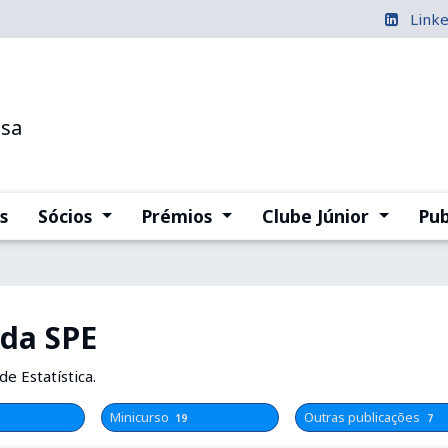
Link
esa
(current)
(current)
(current
s
Sócios
Prémios
Clube Júnior
Pub
 da SPE
e Estatística.
Minicurso
Outras publicações
19
7