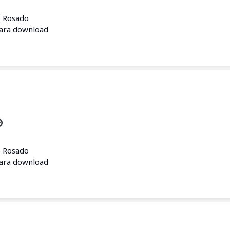
o Rosado
para download
o Rosado
para download