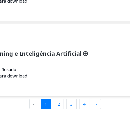
para download
ing e Inteligência Artificial
o Rosado
para download
‹
1
2
3
4
›