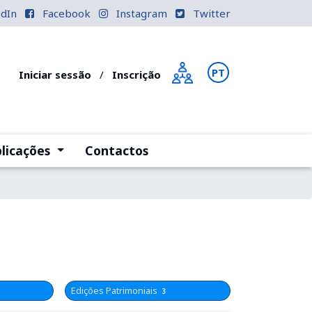
edIn
Facebook
Instagram
Twitter
PT
EN
Iniciar sessão
/
Inscrição
)
(current)
licações
Contactos
Edições Patrimoniais
3