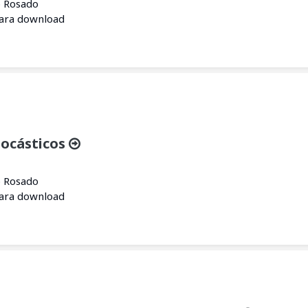
o Rosado
para download
tocásticos
o Rosado
para download