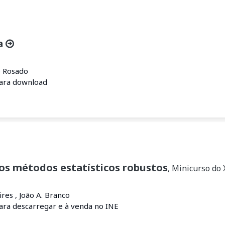
a
o Rosado
para download
os métodos estatísticos robustos
, Minicurso do
ires , João A. Branco
para descarregar e à venda no INE