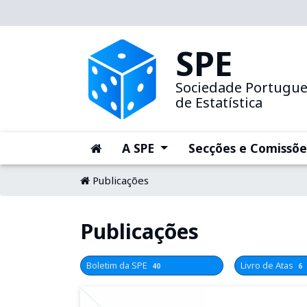
SPE
Sociedade Portugu
de Estatística
(current)
(current)
A SPE
Secções e Comissõe
Publicações
Publicações
Boletim da SPE
Livro de Atas
40
6