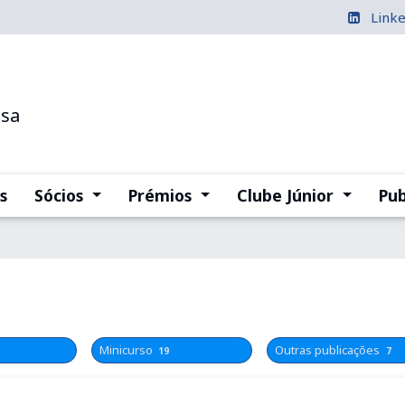
Link
esa
(current)
(current)
(current
s
Sócios
Prémios
Clube Júnior
Pub
Minicurso
Outras publicações
19
7