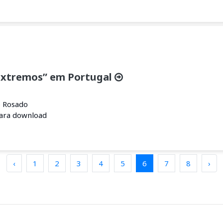
 Extremos” em Portugal
o Rosado
para download
‹
1
2
3
4
5
6
7
8
›