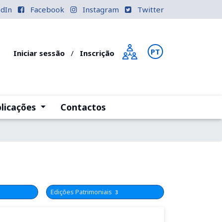
edIn
Facebook
Instagram
Twitter
PT
EN
Iniciar sessão
/
Inscrição
)
(current)
licações
Contactos
Edições Patrimoniais
3